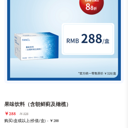
果味饮料（含朝鲜蓟及橄榄）
￥288
￥328
购买1盒或以上(价值/盒) - ￥288