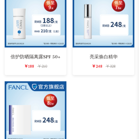
倍护防晒隔离露SPF 50+
亮采焕白精华
￥188
￥210
￥248
￥328