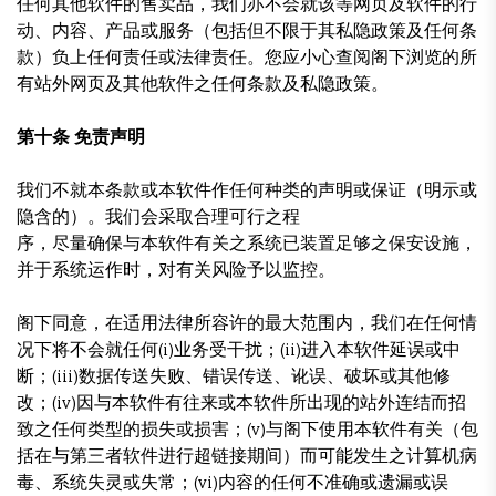
任何其他软件的售卖品，我们亦不会就该等网页及软件的行
动、内容、产品或服务（包括但不限于其私隐政策及任何条
款）负上任何责任或法律责任。您应小心查阅阁下浏览的所
有站外网页及其他软件之任何条款及私隐政策。
第十条 免责声明
我们不就本条款或本软件作任何种类的声明或保证（明示或
隐含的）。我们会采取合理可行之程
序，尽量确保与本软件有关之系统已装置足够之保安设施，
并于系统运作时，对有关风险予以监控。
阁下同意，在适用法律所容许的最大范围内，我们在任何情
况下将不会就任何(i)业务受干扰；(ii)进入本软件延误或中
断；(iii)数据传送失败、错误传送、讹误、破坏或其他修
改；(iv)因与本软件有往来或本软件所出现的站外连结而招
致之任何类型的损失或损害；(v)与阁下使用本软件有关（包
括在与第三者软件进行超链接期间）而可能发生之计算机病
毒、系统失灵或失常；(vi)内容的任何不准确或遗漏或误